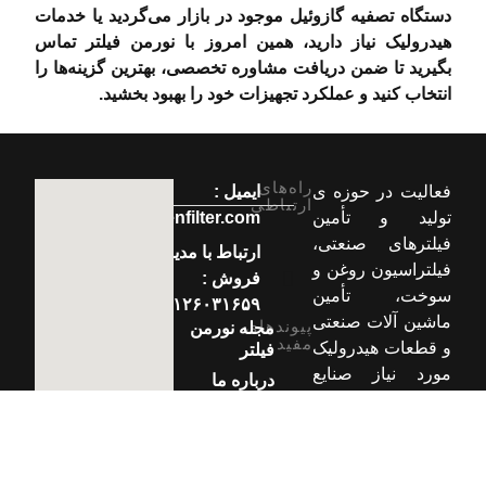
دستگاه تصفیه گازوئیل موجود در بازار می‌گردید یا خدمات
هیدرولیک نیاز دارید، همین امروز با نورمن فیلتر تماس
بگیرید تا ضمن دریافت مشاوره تخصصی، بهترین گزینه‌ها را
انتخاب کنید و عملکرد تجهیزات خود را بهبود بخشید.
راه‌های
فعالیت در حوزه ی
ایمیل :
ارتباطی
تولید و تأمین
info[at]normenfilter.com
فیلترهای صنعتی،
ارتباط با مدیر
فیلتراسیون روغن و
فروش :
سوخت، تأمین
۰۹۱۲۶۰۳۱۶۵۹
ماشین آلات صنعتی
پیوندهای
مجله نورمن
مفید
و قطعات هیدرولیک
فیلتر
مورد نیاز صنایع
درباره ما
فولاد، پتروشیمی،
ارتباط با ما
نیروگاهی و
پالایشگاهی. ما را
در شبکه های