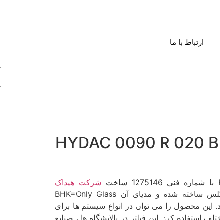
ارتباط با ما
ی فیلتر HYDAC 0090 R 020 BNK
شرکت هیداک
است. این فیلتر از جنس فایبرگلس ساخته شده و مدیای آن BHK=Only Glass
Fibers-L می باشد. این محصول را می توان در انواع سیستم ها برای
 استفاده کرد. این فیلتر در پالایشگاه ها ، صنایع