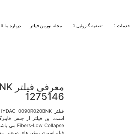
خدمات
تصفیه گازوئیل
مجله نورمن فیلتر
درباره ما
معرف
1275146
فیلتر HYDAC 0090R020BNK با شماره فنی 1275146 ساخت
ow Collapse
فیلتراسیون روغن های صنعتی مختلف