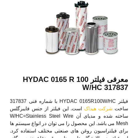
معرفی فیلتر HYDAC 0165 R 100
W/HC 317837
فیلتر HYDAC 0165R100W/HC با شماره فنی 317837
ساخت
شرکت هیداک
است. این فیلتر از جنس فایبرگلس
ساخته شده و مدیای آن W/HC=Stainless Steel Wire
Mesh می باشد. این محصول را می توان در انواع سیستم ها
برای فیلتراسیون روغن های صنعتی مختلف استفاده کرد.