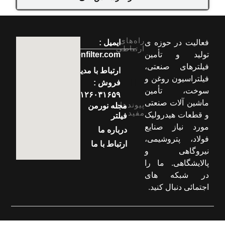
راه‌های
فعالیت در حوزه ی
ایمیل :
ارتباطی
تولید و تأمین
info[at]normenfilter.com
فیلترهای صنعتی،
ارتباط با مدیر
فیلتراسیون روغن و
فروش :
سوخت، تأمین
۰۹۱۲۶۰۳۱۶۵۹
ماشین آلات صنعتی
پیوندهای
مجله نورمن
مفید
و قطعات هیدرولیک
فیلتر
مورد نیاز صنایع
درباره ما
فولاد، پتروشیمی،
ارتباط با ما
نیروگاهی و
پالایشگاهی. ما را
در شبکه های
اجتمائی دنبال کنید.