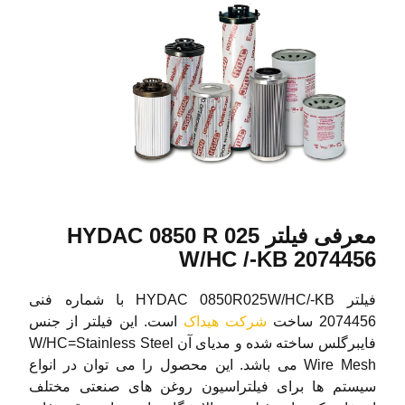
معرفی فیلتر HYDAC 0850 R 025
W/HC /-KB 2074456
فیلتر HYDAC 0850R025W/HC/-KB با شماره فنی
2074456 ساخت
شرکت هیداک
است. این فیلتر از جنس
فایبرگلس ساخته شده و مدیای آن W/HC=Stainless Steel
Wire Mesh می باشد. این محصول را می توان در انواع
سیستم ها برای فیلتراسیون روغن های صنعتی مختلف