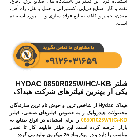
استفاده کرد. این فیلتر در پالایشگاه ها ، صنایع برق، دفاع،
نفت و گاز، صنایع دریایی، کشتیرانی و حمل و نقل، راه آهن،
معدن، خمیر و کاغذ، صنایع فولاد سازی و … مورد استفاده
است.
فیلتر HYDAC 0850R025W/HC/-KB
یکی از بهترین فیلترهای شرکت هیداک
هیداک Hydac از شاخص ترین و خوش نام ترین سازندگان
محصولات هیدرولیک و به خصوص فیلترهای صنعتی، فیلتر
0850R025W/HC/-KB
را برای استفاده در انواع صنایع به
بازار عرضه کرده است. این فیلتر قابلیت کار تا فشار
مناسب را دارد و در میکروناژ 25 میکرون تولید می گردد.