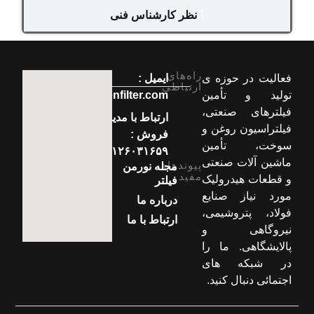
نظر کارشناس فنی
راه‌های
فعالیت در حوزه ی
ایمیل :
ارتباطی
تولید و تأمین
info[at]normenfilter.com
فیلترهای صنعتی،
ارتباط با مدیر
فیلتراسیون روغن و
فروش :
سوخت، تأمین
۰۹۱۲۶۰۳۱۶۵۹
ماشین آلات صنعتی
پیوندهای
مجله نورمن
مفید
و قطعات هیدرولیک
فیلتر
مورد نیاز صنایع
درباره ما
فولاد، پتروشیمی،
ارتباط با ما
نیروگاهی و
پالایشگاهی. ما را
در شبکه های
اجتمائی دنبال کنید.