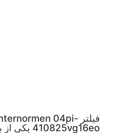
فیلتر Internormen 04pi
410825vg16eo 