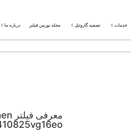
خدمات
تصفیه گازوئیل
مجله نورمن فیلتر
درباره ما
معرفی 
410825vg16eo