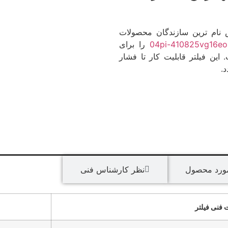
 ترین و خوش نام ترین سازندگان محصولات
04pi-410825vg16eo
را برای
 این فیلتر قابلیت کار تا فشار
.
مورد محصول
نظر کارشناس فنی
 فنی فیلتر