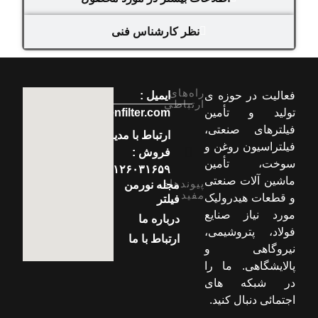
نظر کارشناس فنی
راه‌های
فعالیت در حوزه ی
ایمیل :
ارتباطی
تولید و تأمین
info[at]normenfilter.com
فیلترهای صنعتی،
ارتباط با مدیر
فیلتراسیون روغن و
فروش :
سوخت، تأمین
۰۹۱۲۶۰۳۱۶۵۹
ماشین آلات صنعتی
پیوندهای
مجله نورمن
مفید
و قطعات هیدرولیک
فیلتر
مورد نیاز صنایع
درباره ما
فولاد، پتروشیمی،
ارتباط با ما
نیروگاهی و
پالایشگاهی. ما را
در شبکه های
اجتمائی دنبال کنید.