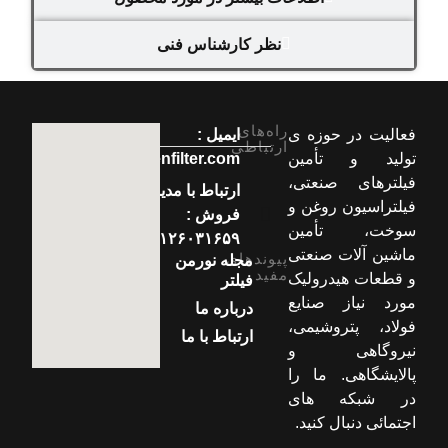
نظر کارشناس فنی
راه‌های
فعالیت در حوزه ی
ایمیل :
ارتباطی
تولید و تأمین
info[at]normenfilter.com
فیلترهای صنعتی،
ارتباط با مدیر
فیلتراسیون روغن و
فروش :
سوخت، تأمین
۰۹۱۲۶۰۳۱۶۵۹
ماشین آلات صنعتی
پیوندهای
مجله نورمن
مفید
و قطعات هیدرولیک
فیلتر
مورد نیاز صنایع
درباره ما
فولاد، پتروشیمی،
ارتباط با ما
نیروگاهی و
پالایشگاهی. ما را
در شبکه های
اجتمائی دنبال کنید.