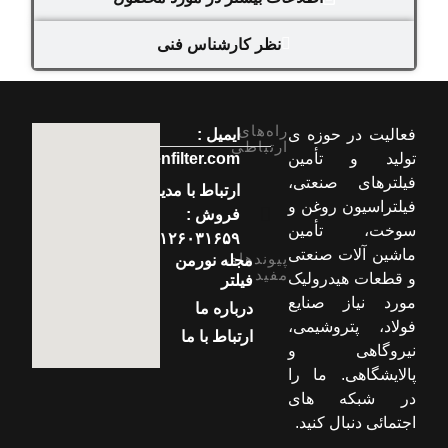
نظر کارشناس فنی
راه‌های
فعالیت در حوزه ی
ایمیل :
ارتباطی
تولید و تأمین
info[at]normenfilter.com
فیلترهای صنعتی،
ارتباط با مدیر
فیلتراسیون روغن و
فروش :
سوخت، تأمین
۰۹۱۲۶۰۳۱۶۵۹
ماشین آلات صنعتی
پیوندهای
مجله نورمن
مفید
و قطعات هیدرولیک
فیلتر
مورد نیاز صنایع
درباره ما
فولاد، پتروشیمی،
ارتباط با ما
نیروگاهی و
پالایشگاهی. ما را
در شبکه های
اجتمائی دنبال کنید.