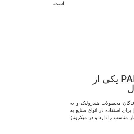
است.
فیلتر PALL HC-2217fkn4z یکی از
ل
ازندگان محصولات هیدرولیک و به
 برای استفاده در انواع صنایع به
ر مناسب را دارد و در میکروناژ