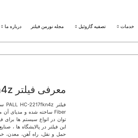
خدمات
تصفیه گازوئیل
مجله نورمن فیلتر
درباره ما
معرفی فیلتر PALL HC2217fkn4z
فیلتر PALL HC-2217fkn4z ساخت
Fiber ساخته شده و مدیای آ
توان در انواع سیستم ها برای ف
این فیلتر در پالایشگاه ها ، صنای
حمل و نقل، راه آهن، معدن، خمی