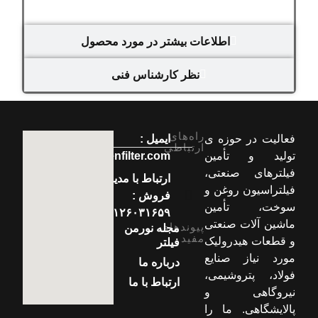
اطلاعات بیشتر در مورد محصول
نظر کارشناس فنی
راه‌های
فعالیت در حوزه ی
ایمیل :
ارتباطی
تولید و تأمین
info[at]normenfilter.com
فیلترهای صنعتی،
ارتباط با مدیر
فیلتراسیون روغن و
فروش :
سوخت، تأمین
۰۹۱۲۶۰۳۱۶۵۹
ماشین آلات صنعتی
پیوندهای
مجله نورمن
مفید
و قطعات هیدرولیک
فیلتر
مورد نیاز صنایع
درباره ما
فولاد، پتروشیمی،
ارتباط با ما
نیروگاهی و
پالایشگاهی. ما را