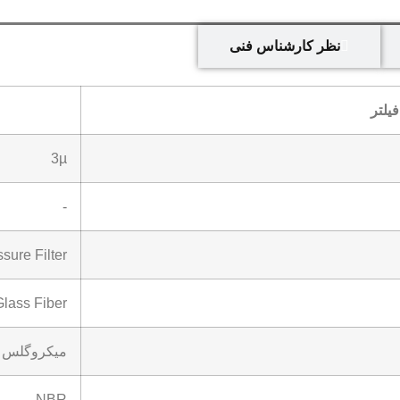
نظر کارشناس فنی
یلتر
3µ
-
sure Filter
Glass Fiber
میکروگلس ب
NBR