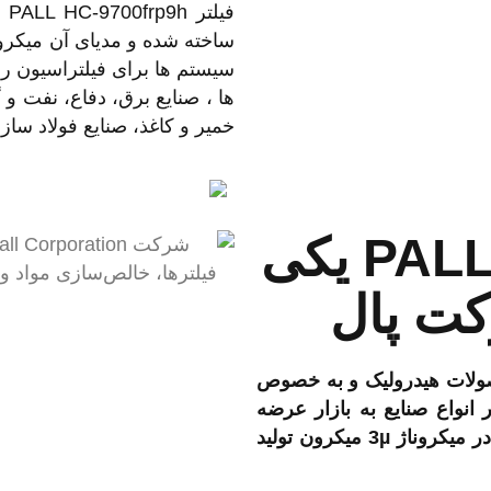
فیلتر PALL HC-9700frp9h ساخت
ساخته شده و مدیای آن میکرو
سیستم ها برای فیلتراسیون رو
ها ، صنایع برق، دفاع، نفت و 
خمیر و کاغذ، صنایع فولاد سا
فیلتر PALL HC-9700frp9h یکی
کت پال
محصولات هیدرولیک و به خصوص
 انواع صنایع به بازار عرضه
کرده است. این فیلتر قابلیت کار تا فشار مناسب را دارد و در میکروناژ 3µ میکرون تولید