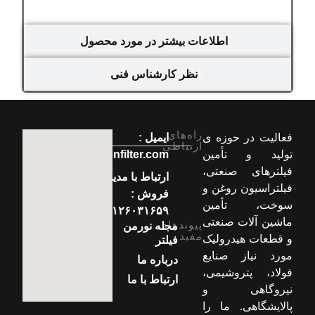
اطلاعات بیشتر در مورد محصول
نظر کارشناس فنی
راه‌های
فعالیت در حوزه ی
ایمیل :
ارتباطی
تولید و تأمین
info[at]normenfilter.com
فیلترهای صنعتی،
ارتباط با مدیر
فیلتراسیون روغن و
فروش :
سوخت، تأمین
۰۹۱۲۶۰۳۱۶۵۹
ماشین آلات صنعتی
پیوندهای
مجله نورمن
مفید
و قطعات هیدرولیک
فیلتر
مورد نیاز صنایع
درباره ما
فولاد، پتروشیمی،
ارتباط با ما
نیروگاهی و
پالایشگاهی. ما را