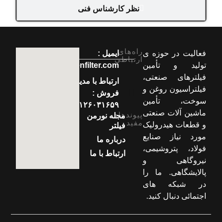
نظر کارشناس فنی
راه‌های
فعالیت در حوزه ی
ایمیل :
ارتباطی
تولید و تأمین
info[at]normenfilter.com
فیلترهای صنعتی،
ارتباط با مدیر
فیلتراسیون روغن و
فروش :
سوخت، تأمین
۰۹۱۲۶۰۳۱۶۵۹
ماشین آلات صنعتی
پیوندهای
مجله نورمن
مفید
و قطعات هیدرولیک
فیلتر
مورد نیاز صنایع
درباره ما
فولاد، پتروشیمی،
ارتباط با ما
نیروگاهی و
پالایشگاهی. ما را
در شبکه های
اجتمائی دنبال کنید.