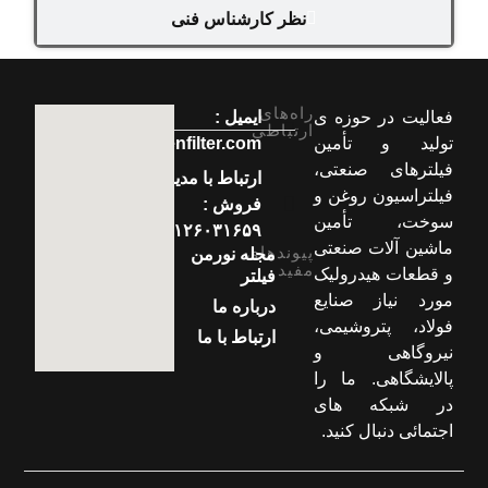
نظر کارشناس فنی
راه‌های
فعالیت در حوزه ی
ایمیل :
ارتباطی
تولید و تأمین
info[at]normenfilter.com
فیلترهای صنعتی،
ارتباط با مدیر
فیلتراسیون روغن و
فروش :
سوخت، تأمین
۰۹۱۲۶۰۳۱۶۵۹
ماشین آلات صنعتی
پیوندهای
مجله نورمن
مفید
و قطعات هیدرولیک
فیلتر
مورد نیاز صنایع
درباره ما
فولاد، پتروشیمی،
ارتباط با ما
نیروگاهی و
پالایشگاهی. ما را
در شبکه های
اجتمائی دنبال کنید.