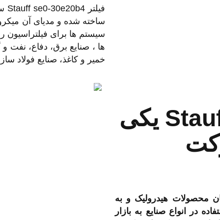
فیلتر Stauff se0-30e20b4 ساخت
ساخته شده و مدیای آن میکرو
سیستم ها برای فیلتراسیون رو
ها ، صنایع برق، دفاع، نفت و 
خمیر و کاغذ، صنایع فولاد سا
فیلتر Stauff Se0-30e20b4 یکی
رکت
زندگان محصولات هیدرولیک و به
اده در انواع صنایع به بازار