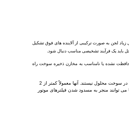
یاد لجن به صورت ترکیبی از آلاینده های فوق تشکیل
 حل باید یک فرآیند تشخیصی مناسب دنبال شود.
حافظت نشده یا نامناسب به مخازن ذخیره سوخت راه
-آسفالتین ها: آسفالتین ها ذرات سخت و شکننده ای هستند که در سوخت محلول نیستند. آنها معمولاً کمتر از 2
 می توانند منجر به مسدود شدن فیلترهای موتور