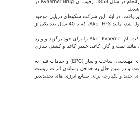
کارگاه به ‌طور پیوسته پیشرفت کرد و به‌ عنوان یک شرکت کشتی‌سازی و مهندسی به شکل‌های مختلف ارتقا یافت تا سرانجام در سال 1853، رقیب آن Kvaerner Brug در
دند.
تغییر یافت. در ابتدا این شرکت سکوهای دریایی موجود
را برای خدمت در شرایط سخت دریای شمال توسعه داده و شروع به تولید نمود. پس از آن به توسعه دکل‌های خود مشغول شد، مانند Aker H-3، که تا 40 سال بعد یکی از
در سال 2002، با در اختیار گرفتن رقیب اصلی خود در حوزه مهندسی، ساخت و ساز و کشتی سازی Kvaerner این شرکت نام Aker Kvaerner را برای خود برگزید و وارد
مانند نفت و گاز، کاغذ، خمیر کاغذ و کشتی سازی
سرانجام در نوامبر 2020، این دو شرکت به طور کامل با یکدیگر ادغام شده و به یک ارائه دهنده پیشرو در اجرای پروژه‌های مهندسی، ساخت و ساز (EPC) و خدمات فنی به
زیافت و در عین حال به حداقل رساندن اثرات زیست
 جدید و یکپارچه برای صنایع انرژی های تجدیدپذیر