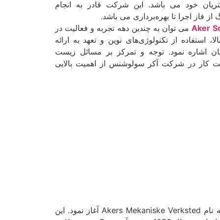
یان خود می باشد. این شرکت قادر به انجام
 از فاز اجرا تا بهره‌برداری می باشد.
Aker So
می توان به چندین دهه تجربه و فعالیت در
 استفاده از تکنولوژی‌های نوین و تعهد به ارائه
یان اشاره نمود. توجه و تمرکز بر مسائل زیست
شت کار در شرکت آکر سولوشنس از اهمیت بالایی
شرکت آکر سولوشنس فعالیت خود در سال 1841 در کنار رودخانه Aker در اسلو نروژ از یک کارگاه مکانیکی کوچک به نام Akers Mekaniske Verksted آغاز نمود. این